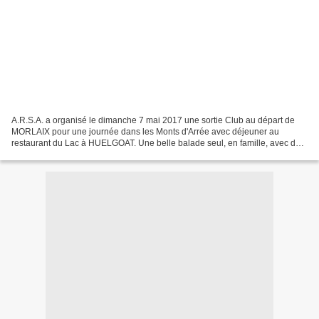
A.R.S.A. a organisé le dimanche 7 mai 2017 une sortie Club au départ de
MORLAIX pour une journée dans les Monts d'Arrée avec déjeuner au
restaurant du Lac à HUELGOAT. Une belle balade seul, en famille, avec des
amis, de magnifiques endroits à découvrir....