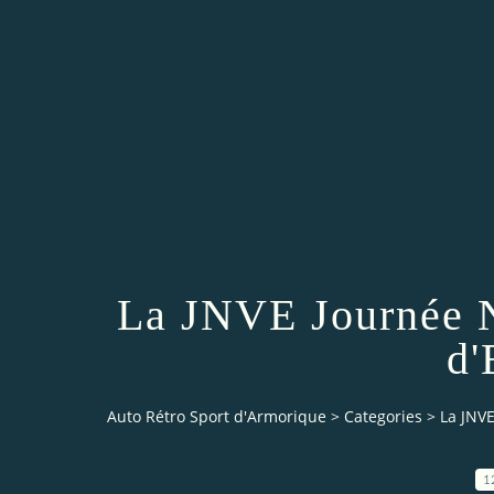
La JNVE Journée N
d'
Auto Rétro Sport d'Armorique
>
Categories
>
La JNV
1