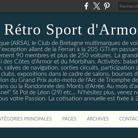
 Rétro Sport d'Armo
que (ARSA), le Club de Bretagne multimarques de voit
exception allant de la Ferrari à la 205 GTI en passant
uellement 90 membres et plus de 250 voitures. La gran
ssi des Côtes d'Armor et du Morbihan. Activités: bala
 rallyes de navigation, sorties circuits, participation
 clubs, expositions dans le cadre de salons, bourses 
sation du Grand Prix auto-moto de l'Arc de Triomphe 
ans ou la Randonnée des Monts d'Arrée. Au mois d'ao
nel'' St Pol de Léon (29) etc... N'hésitez plus, venez
us votre Passion. La cotisation annuelle est fixée à
ATÉGORIES PRINCIPALES
PAGES
ARCHIVES
CONTAC