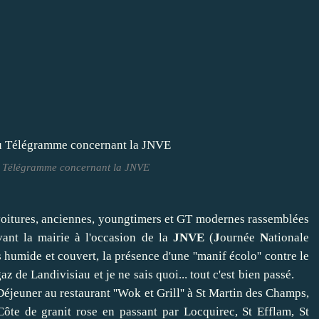
du Télégramme concernant la JNVE
 voitures, anciennes, youngtimers et GT modernes rassemblées
vant la mairie à l'occasion de la
JNVE
(
J
ournée
N
ationale
e et couvert, la présence d'une ''manif écolo'' contre le
gaz de Landivisiau et je ne sais quoi... tout c'est bien passé.
 et Grill'' à St Martin des Champs,
 Côte de granit rose en passant par Locquirec, St Efflam, St